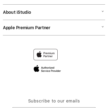
Corporate
SITUS TOTO
About iStudio
My Account
Situs Toto
PUNCAKTOTO LINK
Collection & Delivery
Elush Service Provider
PUNCAKTOTO ALTERNATIF
Apple Premium Partner
About Us
Returns & Exchanges
Financing Options
PUNCAKTOTO 4D
Find an iStudio near you
Contact Us
Trade-in
SLOT GACOR
Why Shop at iStudio
FAQ
Traveller’s Reservation
Elush Corporate Website
Privacy Policy
Site Terms of Use
Subscribe to our emails