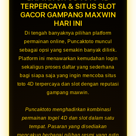
TERPERCAYA & SITUS SLOT
GACOR GAMPANG MAXWIN
HARI INI
Di tengah banyaknya pilihan platform
permainan online, Puncaktoto muncul
sebagai opsi yang semakin banyak dilirik.
Platform ini menawarkan kemudahan login
sekaligus proses daftar yang sederhana
bagi siapa saja yang ingin mencoba situs
toto 4D terpercaya dan slot dengan reputasi
gampang maxwin.
Puncaktoto menghadirkan kombinasi
permainan togel 4D dan slot dalam satu
tempat. Pasaran yang disediakan
mencakup berbagai pilihan resmi yang rutin