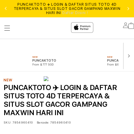
PUNCAKTOTO ✈️ LOGIN & DAFTAR SITUS TOTO 4D
TERPERCAYA & SITUS SLOT GACOR GAMPANG MAXWIN
Logi
HARI INI
Daftar Disini !
Lo
in
NEW
NEW
PUNCAKTOTO
PUNCAKTOTO L
From $777 SGD
From $888 SGD
NEW
PUNCAKTOTO ✈️ LOGIN & DAFTAR
SITUS TOTO 4D TERPERCAYA &
SITUS SLOT GACOR GAMPANG
MAXWIN HARI INI
SKU:
7854960410
Barcode:
7854960410