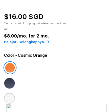
$16.00 SGD
Tax included.
Shipping
calculated at checkout.
or
$8.00
/mo. for 2 mo.
Pelajari Selengkapnya
Color
- Cosmic Orange